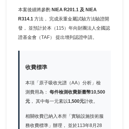
究
本案後續將參酌
NIEA R201.1 及 NIEA
所
R314.1
方法， 完成汞重金屬試驗方法驗證開
發， 並預計於本（115）年向財團法人全國認
證基金會（TAF） 提出增列認證申請。
收費標準
本項「原子吸收光譜（AA）分析」檢
測費用為：
每件檢測收費新臺幣10,500
元
， 其中每一元素以
1,500元
計收。
相關收費已納入本所「實驗設施技術服
務收費標準」辦理， 並於113年8月28