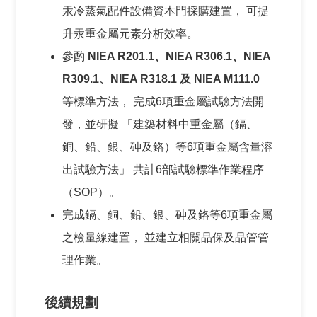
雨
汞冷蒸氣配件設備資本門採購建置， 可提
風
升汞重金屬元素分析效率。
洞
參酌
NIEA R201.1、NIEA R306.1、NIEA
實
驗
R309.1、NIEA R318.1 及 NIEA M111.0
室
等標準方法， 完成6項重金屬試驗方法開
發，並研擬 「建築材料中重金屬（鎘、
回
首
銅、鉛、銀、砷及鉻）等6項重金屬含量溶
頁
出試驗方法」 共計6部試驗標準作業程序
（SOP）。
網
站
完成鎘、銅、鉛、銀、砷及鉻等6項重金屬
導
之檢量線建置， 並建立相關品保及品管管
覽
理作業。
建
築
後續規劃
研