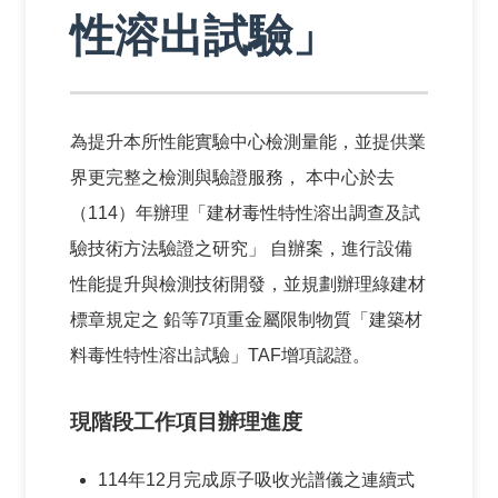
性溶出試驗」
驗
中
心
防
為提升本所性能實驗中心檢測量能，並提供業
火
實
界更完整之檢測與驗證服務， 本中心於去
驗
（114）年辦理「建材毒性特性溶出調查及試
中
驗技術方法驗證之研究」 自辦案，進行設備
心
性能提升與檢測技術開發，並規劃辦理綠建材
性
標章規定之 鉛等7項重金屬限制物質「建築材
能
料毒性特性溶出試驗」TAF增項認證。
實
驗
中
現階段工作項目辦理進度
心
114年12月完成原子吸收光譜儀之連續式
風