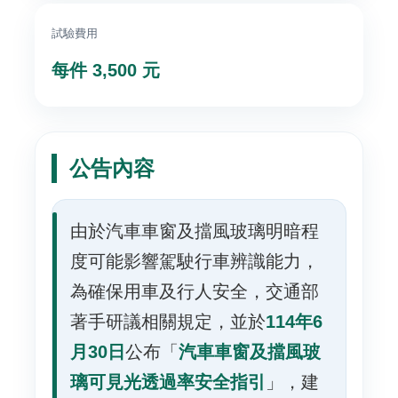
雨
風
試驗費用
洞
每件 3,500 元
實
驗
室
回
公告內容
首
頁
由於汽車車窗及擋風玻璃明暗程
網
度可能影響駕駛行車辨識能力，
站
導
為確保用車及行人安全，交通部
覽
著手研議相關規定，並於
114年6
建
月30日
公布「
汽車車窗及擋風玻
築
璃可見光透過率安全指引
」，建
研