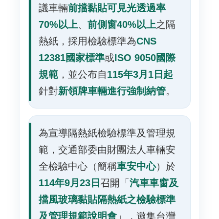
議車輛
前擋黏貼可見光透過率
究
所
70%以上
、
前側窗40%以上
之隔
熱紙，採用檢驗標準為
CNS
12381國家標準
或
ISO 9050國際
規範
，並公布自
115年3月1日起
針對
新領牌車輛進行強制納管
。
為宣導隔熱紙檢驗標準及管理規
範，交通部委由財團法人車輛安
全檢驗中心（簡稱
車安中心
）於
114年9月23日
召開「
汽車車窗及
擋風玻璃黏貼隔熱紙之檢驗標準
及管理規範說明會
」，邀集台灣