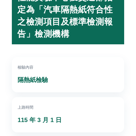
驗
定為「汽車隔熱紙符合性
中
之檢測項目及標準檢測報
心
告」檢測機構
防
火
實
驗
中
檢驗內容
心
隔熱紙檢驗
性
能
實
驗
上路時間
中
心
115 年 3 月 1 日
風