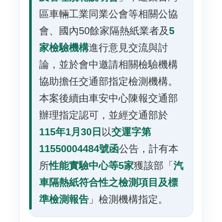
區車輛工業同業公會等相關公協
會、國內50餘家隔熱紙業者及
5
家檢驗機構
進行意見交流與討
論，並於會中邀請相關檢驗機構
協助擔任交通部指定檢測機構。
本案後續由車安中心陳報交通部
辦理指定認可，並經交通部於
115年1月30日
以
交運字第
11550004484號函
公告，計有本
所
性能實驗中心等5家
獲該部「
汽
車隔熱紙符合性之檢測項目及標
準檢測報告
」檢測機構指定。