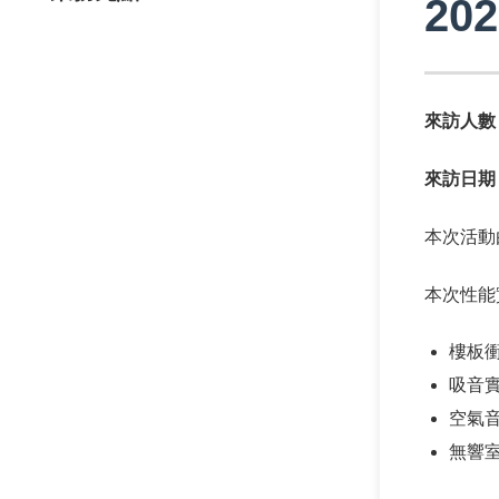
2
來訪人數
來訪日期
本次活動
本次性能
樓板
吸音
空氣
無響