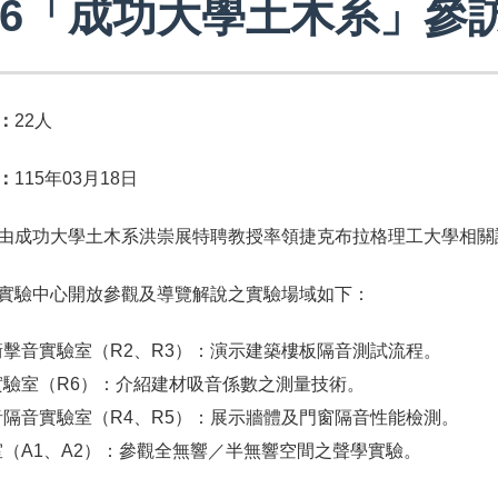
026「成功大學土木系」參
：
22人
：
115年03月18日
由成功大學土木系洪崇展特聘教授率領捷克布拉格理工大學相關訪賓
實驗中心開放參觀及導覽解說之實驗場域如下：
衝擊音實驗室（R2、R3）：演示建築樓板隔音測試流程。
實驗室（R6）：介紹建材吸音係數之測量技術。
音隔音實驗室（R4、R5）：展示牆體及門窗隔音性能檢測。
室（A1、A2）：參觀全無響／半無響空間之聲學實驗。