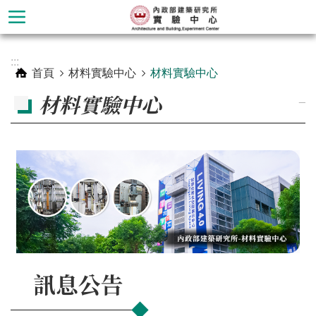
跳到主要內容區塊
進
:::
階
首頁
材料實驗中心
材料實驗中心
搜
材料實驗中心
_
尋
訊息公告
材
料
實