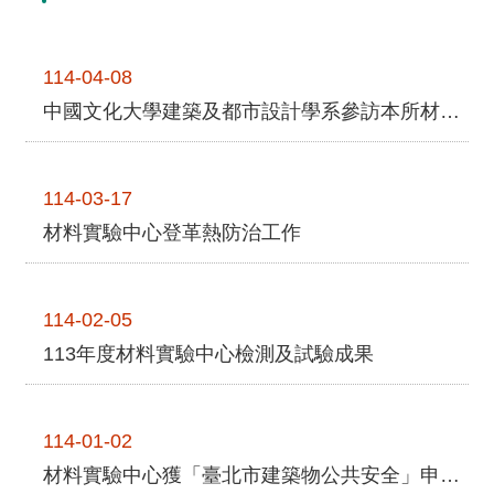
雨
10 月 16 日舉行，本次監督評鑑係對實驗室之檢測能
風
力做總體檢核，並無發現任何不符合事項(NCR)，評
洞
114-04-08
鑑順利 ...更多
實
中國文化大學建築及都市設計學系參訪本所材料實驗室及智慧化居住空間展示中心
驗
室
回
114-03-17
首
材料實驗中心登革熱防治工作
頁
網
114-02-05
站
113年度材料實驗中心檢測及試驗成果
導
覽
建
114-01-02
築
材料實驗中心獲「臺北市建築物公共安全」申報合格標章
研