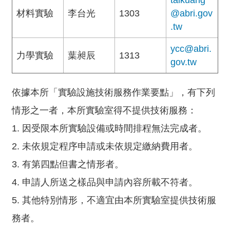
taikuang
驗
材料實驗
李台光
1303
@abri.gov
中
.tw
心
ycc@abri.
力學實驗
葉昶辰
1313
防
gov.tw
火
實
依據本所「實驗設施技術服務作業要點」，有下列
驗
中
情形之一者，本所實驗室得不提供技術服務：
心
1. 因受限本所實驗設備或時間排程無法完成者。
性
2. 未依規定程序申請或未依規定繳納費用者。
能
3. 有第四點但書之情形者。
實
驗
4. 申請人所送之樣品與申請內容所載不符者。
中
5. 其他特別情形，不適宜由本所實驗室提供技術服
心
務者。
風