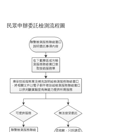
雨
風
洞
實
民眾申辦委託檢測流程圖
驗
室
回
首
頁
網
站
導
覽
建
築
研