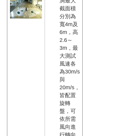
洞最大
雨
截面積
風
分別為
洞
寬4m及
實
驗
6m，高
室
2.6～
3m，最
回
大測試
首
風速各
頁
為30m/s
與
網
20m/s，
站
皆配置
導
旋轉
覽
盤，可
依所需
建
築
風向進
研
行轉向