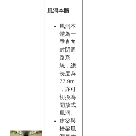
驗
風洞本體
中
心
風洞本
防
體為一
火
垂直向
實
封閉迴
驗
路系
中
統，總
心
長度為
77.9m
性
，亦可
能
切換為
實
驗
開放式
中
風洞。
心
建築與
橋梁風
風