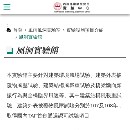
跳到主要內容區塊
進
:::
階
首頁
風雨風洞實驗室
實驗設施項目介紹
搜
風洞實驗館
尋
風洞實驗館
_
本實驗館主要針對建築環境風場試驗、建築外表披
覆物風壓試驗、建築結構風載重試驗及橋梁斷面顫
振行為與全橋臨界風速等。其中建築結構風載重試
驗、建築外表披覆物風壓試驗分別於107及108年，
材
取得國內TAF首創通過認可試驗項目。
料
實