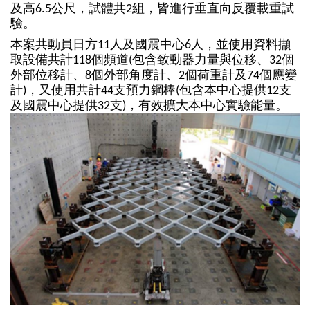
及高6.5公尺，試體共2組，皆進行垂直向反覆載重試
驗
驗。
中
本案共動員日方11人及國震中心6人，並使用資料擷
心
取設備共計118個頻道(包含致動器力量與位移、32個
外部位移計、8個外部角度計、2個荷重計及74個應變
防
計)，又使用共計44支預力鋼棒(包含本中心提供12支
火
及國震中心提供32支)，有效擴大本中心實驗能量。
實
驗
中
心
性
能
實
驗
中
心
風