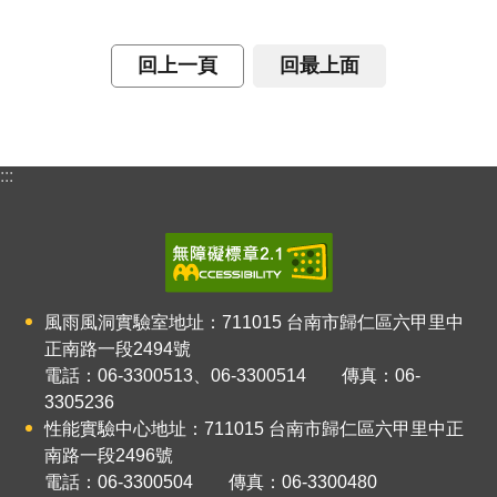
雨
風
洞
回上一頁
回最上面
實
驗
室
:::
回
首
頁
網
風雨風洞實驗室地址：711015
台南市歸仁區六甲里中
站
正南路一段2494號
導
電話：06-3300513、06-3300514 傳真：06-
覽
3305236
性能實驗中心地址：711015
台南市歸仁區六甲里中正
建
南路
一
段2496號
築
電話：06-3300504 傳真：06-3300480
研