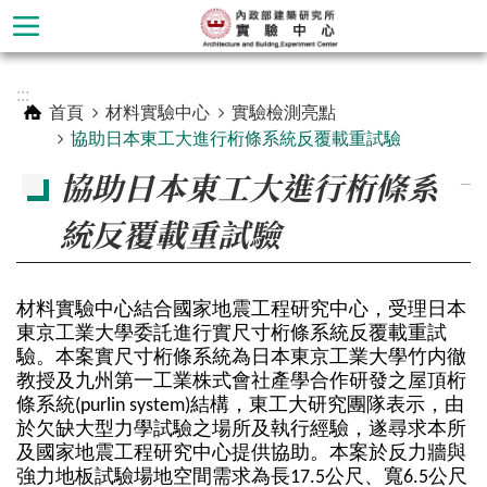
跳到主要內容區塊
進
:::
階
首頁
材料實驗中心
實驗檢測亮點
搜
協助日本東工大進行桁條系統反覆載重試驗
尋
協助日本東工大進行桁條系
_
統反覆載重試驗
材料實驗中心結合國家地震工程研究中心，受理日本
東京工業大學委託進行實尺寸桁條系統反覆載重試
驗。本案實尺寸桁條系統為日本東京工業大學竹内徹
教授及九州第一工業株式會社產學合作研發之屋頂桁
條系統(purlin system)結構，東工大研究團隊表示，由
於欠缺大型力學試驗之場所及執行經驗，遂尋求本所
材
及國家地震工程研究中心提供協助。本案於反力牆與
料
強力地板試驗場地空間需求為長17.5公尺、寬6.5公尺
實