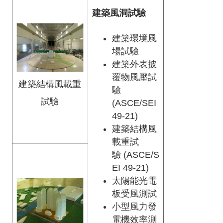
建築風洞試驗
建築環境風
場試驗
建築外表披
覆物風壓試
建築結構風載重
驗
試驗
(ASCE/SEI
49-21)
建築結構風
載重試
驗 (ASCE/S
EI 49-21)
太陽能光電
板受風測試
小型風力發
電機效率測