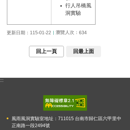
行人吊橋風
洞實驗
瀏覽人次：
更新日期：115-01-22
634
回上一頁
回最上面
:::
風雨風洞實驗室地址：711015
台南市歸仁區六甲里中
正南路一段2494號