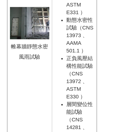
雨
ASTM
風
E331 ）
洞
動態水密性
實
試驗（CNS
驗
13973 、
室
AAMA
帷幕牆靜態水密
501.1 ）
回
風雨試驗
正負風壓結
首
構性能試驗
頁
（CNS
網
13972 、
站
ASTM
導
E330 ）
覽
層間變位性
能試驗
建
（CNS
築
14281 、
研