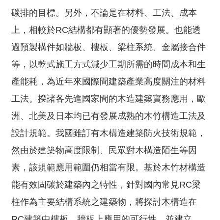
驗
碳排的目標。另外，不論是在材料、工法、成本
中
上，相較於RC結構都有顯著的優勢發展。也能透
心
過預製構件如牆板、樓板、梁柱系統、金屬接合件
防
等，以乾式施工方式減少工期所需的時間成本和生
火
實
產能耗，為近年來國際間建築產業高度關注的材料
驗
工法。揆諸各先進國家間的木造建築實務應用，歐
中
心
洲、北美及日本均已有發展成熟的木竹構造工法及
設計規範。我國雖訂有木構造建築防火技術規範，
性
能
然由於建築物高度限制、民眾對木構造陌生等因
實
素，該規範應用範圍仍相當有限。基於木竹材構造
驗
中
能有效固碳於建築內之特性，針對國內常見RC梁
心
柱作為主要結構系統之建築物，將探討木構造在
風
RC建築中樓板、牆板上應用的可行性，並建立