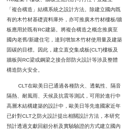
雨
「複合構造」結構系統之設計方法。除建立國內既
風
洞
有的木竹材基礎資料庫外，亦可推廣木竹材樓板/牆
實
板應用於既有RC建築。將複合構造之概念推廣至
驗
室
國內老舊/新建住宅，達到增加木竹材使用量及建築
固碳的目標。因此，建立直交集成板(CLT)樓板及
回
首
牆板與RC梁或鋼梁之接合部防火設計等涉及整體
頁
構造防火安全。
網
站
CLT在歐美日已通過各種防火、透氣性、隔音
導
隔熱、耐風雨、天候及抗震等測試，可用於進行中
覽
高層木結構建築的設計中，歐美日等先進國家近年
建
已針對CLT之防火設計提出相關設計方法，本研究
築
預計透過文獻回顧分析及實驗驗證的方式建立國內
研