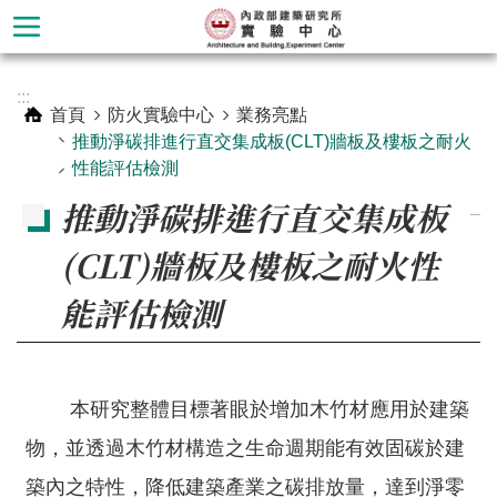
跳到主要內容區塊
進
:::
階
首頁
防火實驗中心
業務亮點
搜
推動淨碳排進行直交集成板(CLT)牆板及樓板之耐火
尋
性能評估檢測
推動淨碳排進行直交集成板
_
(CLT)牆板及樓板之耐火性
能評估檢測
本研究整體目標著眼於增加木竹材應用於建築
材
物，並透過木竹材構造之生命週期能有效固碳於建
料
築內之特性，降低建築產業之碳排放量，達到淨零
實